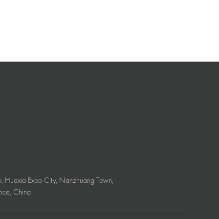
o, Huaxia Expo City, Nanzhuang Town,
nce, China