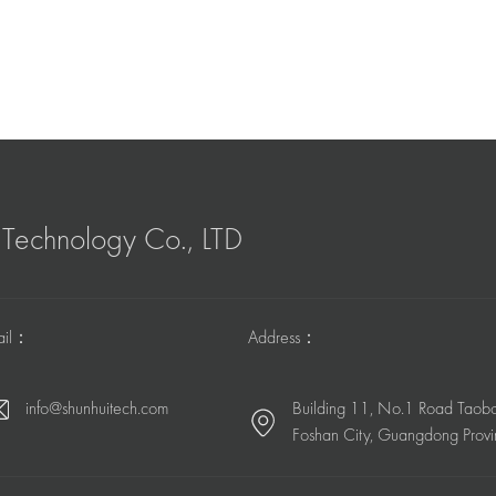
Technology Co., LTD
ail：
Address：
info@shunhuitech.com
Building 11, No.1 Road Taob
Foshan City, Guangdong Provi