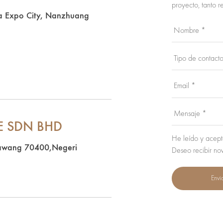
proyecto, tanto r
 Expo City, Nanzhuang
E SDN BHD
He leído y acepto
awang 70400,Negeri
Deseo recibir no
Envi