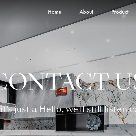
Home
About
Product
CONTACT U
it's just a Hello, we'll still listen 